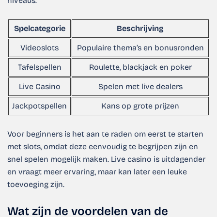
niveaus.
Spelcategorie
Beschrijving
Videoslots
Populaire thema’s en bonusronden
Tafelspellen
Roulette, blackjack en poker
Live Casino
Spelen met live dealers
Jackpotspellen
Kans op grote prijzen
Voor beginners is het aan te raden om eerst te starten
met slots, omdat deze eenvoudig te begrijpen zijn en
snel spelen mogelijk maken. Live casino is uitdagender
en vraagt meer ervaring, maar kan later een leuke
toevoeging zijn.
Wat zijn de voordelen van de