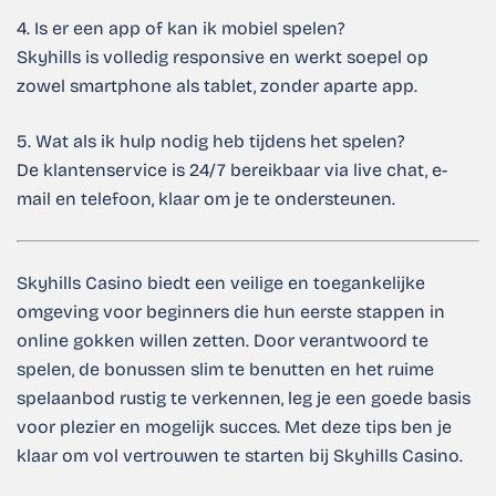
4. Is er een app of kan ik mobiel spelen?
Skyhills is volledig responsive en werkt soepel op
zowel smartphone als tablet, zonder aparte app.
5. Wat als ik hulp nodig heb tijdens het spelen?
De klantenservice is 24/7 bereikbaar via live chat, e-
mail en telefoon, klaar om je te ondersteunen.
Skyhills Casino biedt een veilige en toegankelijke
omgeving voor beginners die hun eerste stappen in
online gokken willen zetten. Door verantwoord te
spelen, de bonussen slim te benutten en het ruime
spelaanbod rustig te verkennen, leg je een goede basis
voor plezier en mogelijk succes. Met deze tips ben je
klaar om vol vertrouwen te starten bij Skyhills Casino.