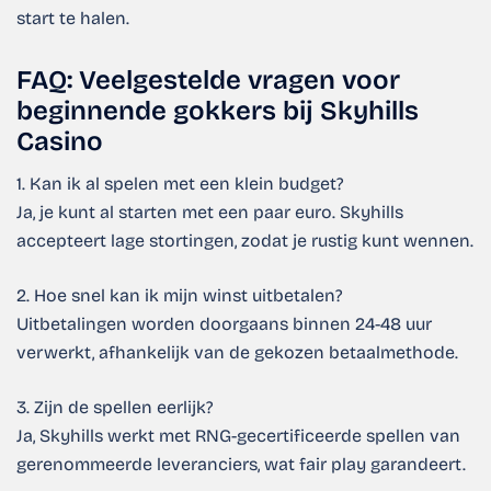
start te halen.
FAQ: Veelgestelde vragen voor
beginnende gokkers bij Skyhills
Casino
1. Kan ik al spelen met een klein budget?
Ja, je kunt al starten met een paar euro. Skyhills
accepteert lage stortingen, zodat je rustig kunt wennen.
2. Hoe snel kan ik mijn winst uitbetalen?
Uitbetalingen worden doorgaans binnen 24-48 uur
verwerkt, afhankelijk van de gekozen betaalmethode.
3. Zijn de spellen eerlijk?
Ja, Skyhills werkt met RNG-gecertificeerde spellen van
gerenommeerde leveranciers, wat fair play garandeert.