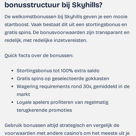
bonusstructuur bij Skyhills?
De welkomstbonussen bij Skyhills geven je een mooie
startboost. Vaak bestaat dit uit een stortingsbonus en
gratis spins. De bonusvoorwaarden zijn transparant en
redelijk, met redelijke inzetvereisten.
Quick facts over de bonussen:
Stortingsbonus tot 100% extra saldo
Gratis spins op geselecteerde gokkasten
Wagering requirements rond 30x, gemiddeld in de
markt
Loyale spelers profiteren van regelmatig
terugkerende promoties
Gebruik bonussen altijd strategisch en vergelijk de
voorwaarden met andere casino’s om het meeste uit je