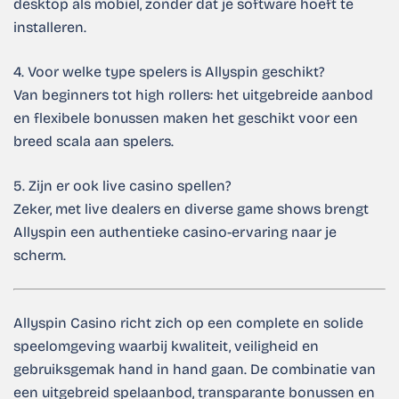
desktop als mobiel, zonder dat je software hoeft te
installeren.
4. Voor welke type spelers is Allyspin geschikt?
Van beginners tot high rollers: het uitgebreide aanbod
en flexibele bonussen maken het geschikt voor een
breed scala aan spelers.
5. Zijn er ook live casino spellen?
Zeker, met live dealers en diverse game shows brengt
Allyspin een authentieke casino-ervaring naar je
scherm.
Allyspin Casino richt zich op een complete en solide
speelomgeving waarbij kwaliteit, veiligheid en
gebruiksgemak hand in hand gaan. De combinatie van
een uitgebreid spelaanbod, transparante bonussen en