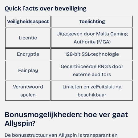
Quick facts over beveiliging
Veiligheidsaspect
Toelichting
Uitgegeven door Malta Gaming
Licentie
Authority (MGA)
Encryptie
128-bit SSL-technologie
Gecertificeerde RNG’s door
Fair play
externe auditors
Verantwoord
Limieten en zelfuitsluiting
spelen
beschikbaar
Bonusmogelijkheden: hoe ver gaat
Allyspin?
De bonusstructuur van Allyspin is transparant en