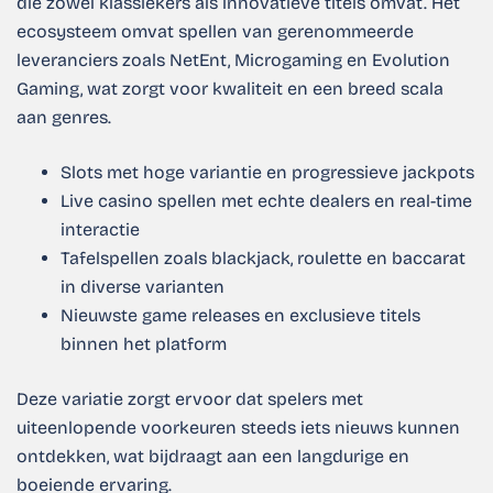
die zowel klassiekers als innovatieve titels omvat. Het
ecosysteem omvat spellen van gerenommeerde
leveranciers zoals NetEnt, Microgaming en Evolution
Gaming, wat zorgt voor kwaliteit en een breed scala
aan genres.
Slots met hoge variantie en progressieve jackpots
Live casino spellen met echte dealers en real-time
interactie
Tafelspellen zoals blackjack, roulette en baccarat
in diverse varianten
Nieuwste game releases en exclusieve titels
binnen het platform
Deze variatie zorgt ervoor dat spelers met
uiteenlopende voorkeuren steeds iets nieuws kunnen
ontdekken, wat bijdraagt aan een langdurige en
boeiende ervaring.