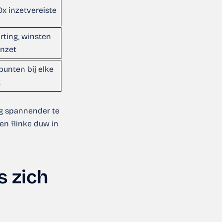
0x inzetvereiste
rting, winsten
inzet
punten bij elke
t
ng spannender te
en flinke duw in
s zich