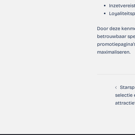
Inzetvereis
Loyaliteits
Door deze kenme
betrouwbaar spe
promotiepagina’s
maximaliseren.
Starsp
selectie
attractie