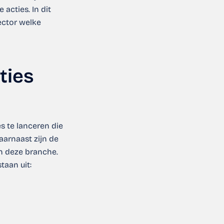
 acties. In dit
ector welke
ties
s te lanceren die
aarnaast zijn de
in deze branche.
taan uit: