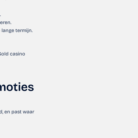
.
eren.
lange termijn.
Gold casino
moties
d, en past waar