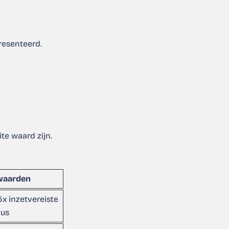
presenteerd.
e waard zijn.
waarden
5x inzetvereiste
nus