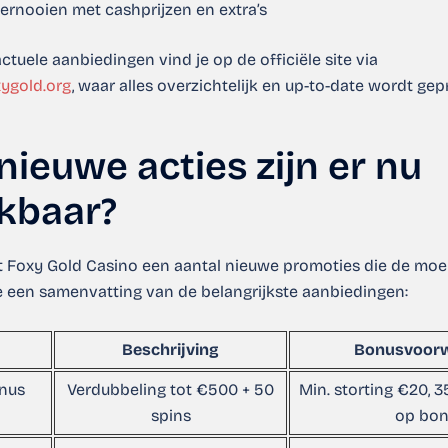
toernooien met cashprijzen en extra’s
ctuele aanbiedingen vind je op de officiële site via
xygold.org
, waar alles overzichtelijk en up-to-date wordt ge
nieuwe acties zijn er nu
kbaar?
Foxy Gold Casino een aantal nieuwe promoties die de moeit
e een samenvatting van de belangrijkste aanbiedingen:
Beschrijving
Bonusvoor
nus
Verdubbeling tot €500 + 50
Min. storting €20, 3
spins
op bo