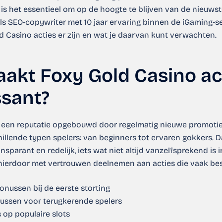
 is het essentieel om op de hoogte te blijven van de nieuwste
k als SEO-copywriter met 10 jaar ervaring binnen de iGaming-s
d Casino acties er zijn en wat je daarvan kunt verwachten.
akt Foxy Gold Casino ac
ssant?
 een reputatie opgebouwd door regelmatig nieuwe promotie
hillende typen spelers: van beginners tot ervaren gokkers. D
sparant en redelijk, iets wat niet altijd vanzelfsprekend is 
ierdoor met vertrouwen deelnemen aan acties die vaak bes
nussen bij de eerste storting
ussen voor terugkerende spelers
s op populaire slots