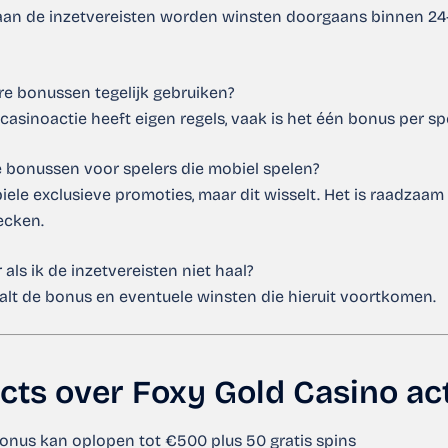
aan de inzetvereisten worden winsten doorgaans binnen 24
re bonussen tegelijk gebruiken?
 casinoactie heeft eigen regels, vaak is het één bonus per spe
ale bonussen voor spelers die mobiel spelen?
iele exclusieve promoties, maar dit wisselt. Het is raadzaam 
ecken.
 als ik de inzetvereisten niet haal?
valt de bonus en eventuele winsten die hieruit voortkomen.
cts over Foxy Gold Casino act
nus kan oplopen tot €500 plus 50 gratis spins