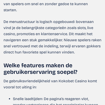
van spelers om snel en zonder gedoe te kunnen
starten.
De menustructuur is logisch opgebouwd: bovenaan
vind je de belangrijkste categorieën zoals slots, live
casino, promoties en klantenservice. Dit maakt het
navigeren een stuk gemakkelijker. Nieuwe spelers raken
snel vertrouwd met de indeling, terwijl ervaren gokkers
direct hun favoriete spel kunnen vinden.
Welke features maken de
gebruikerservaring soepel?
De gebruiksvriendelijkheid van Kokobet Casino komt
vooral tot uiting in:
Snelle laadtijden: De pagina’s reageren vlot,
zonder vertragingen die het speelplezier kunnen