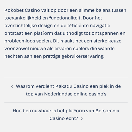
Kokobet Casino valt op door een slimme balans tussen
toegankelijkheid en functionaliteit. Door het
overzichtelijke design en de efficiënte navigatie
ontstaat een platform dat uitnodigt tot ontspannen en
probleemloos spelen. Dit maakt het een sterke keuze
voor zowel nieuwe als ervaren spelers die waarde
hechten aan een prettige gebruikerservaring.
Waarom verdient Kakadu Casino een plek in de
top van Nederlandse online casino’s
Hoe betrouwbaar is het platform van Betsomnia
Casino echt?