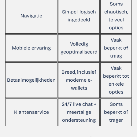
Soms
Simpel, logisch
chaotisch,
Navigatie
ingedeeld
te veel
opties
Vaak
Volledig
Mobiele ervaring
beperkt of
geoptimaliseerd
traag
Vaak
Breed, inclusief
beperkt tot
Betaalmogelijkheden
moderne e-
enkele
wallets
opties
24/7 live chat +
Soms
Klantenservice
meertalige
beperkt of
ondersteuning
trager