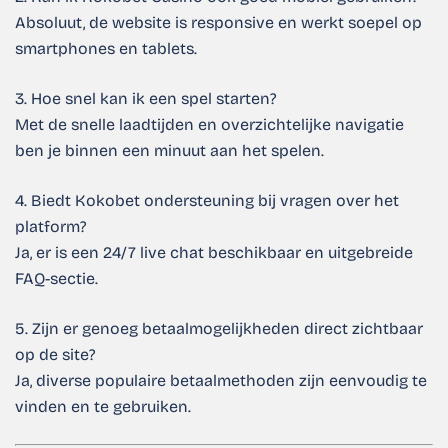
Absoluut, de website is responsive en werkt soepel op
smartphones en tablets.
3. Hoe snel kan ik een spel starten?
Met de snelle laadtijden en overzichtelijke navigatie
ben je binnen een minuut aan het spelen.
4. Biedt Kokobet ondersteuning bij vragen over het
platform?
Ja, er is een 24/7 live chat beschikbaar en uitgebreide
FAQ-sectie.
5. Zijn er genoeg betaalmogelijkheden direct zichtbaar
op de site?
Ja, diverse populaire betaalmethoden zijn eenvoudig te
vinden en te gebruiken.