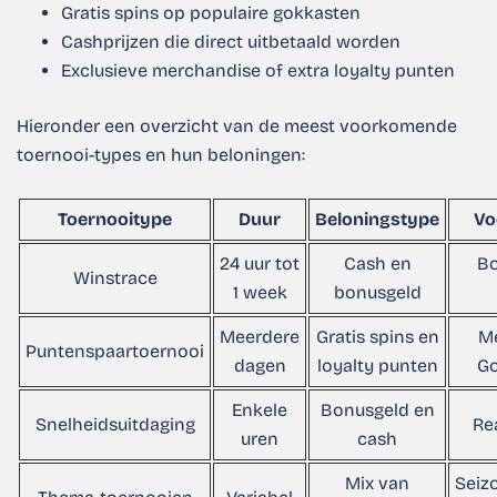
Gratis spins op populaire gokkasten
Cashprijzen die direct uitbetaald worden
Exclusieve merchandise of extra loyalty punten
Hieronder een overzicht van de meest voorkomende
toernooi-types en hun beloningen:
Toernooitype
Duur
Beloningstype
Vo
24 uur tot
Cash en
Bo
Winstrace
1 week
bonusgeld
Meerdere
Gratis spins en
Me
Puntenspaartoernooi
dagen
loyalty punten
Go
Enkele
Bonusgeld en
Snelheidsuitdaging
Re
uren
cash
Mix van
Seiz