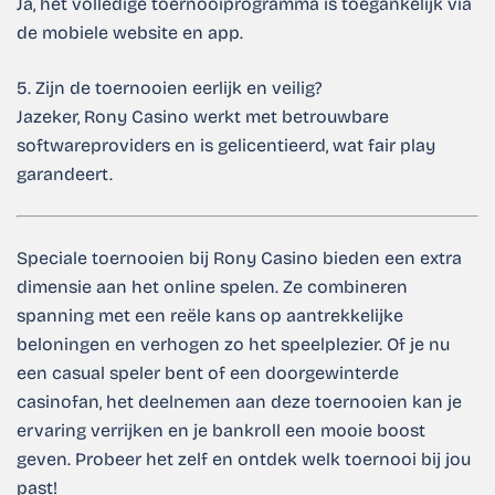
Ja, het volledige toernooiprogramma is toegankelijk via
de mobiele website en app.
5. Zijn de toernooien eerlijk en veilig?
Jazeker, Rony Casino werkt met betrouwbare
softwareproviders en is gelicentieerd, wat fair play
garandeert.
Speciale toernooien bij Rony Casino bieden een extra
dimensie aan het online spelen. Ze combineren
spanning met een reële kans op aantrekkelijke
beloningen en verhogen zo het speelplezier. Of je nu
een casual speler bent of een doorgewinterde
casinofan, het deelnemen aan deze toernooien kan je
ervaring verrijken en je bankroll een mooie boost
geven. Probeer het zelf en ontdek welk toernooi bij jou
past!