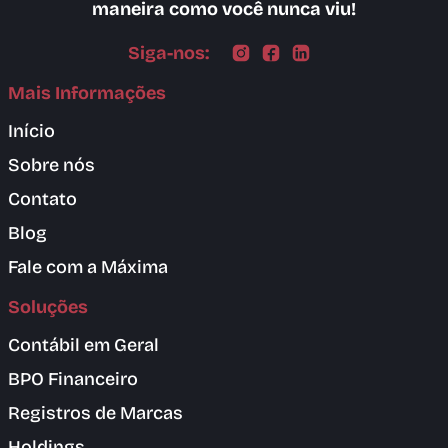
maneira como você nunca viu!
Siga-nos:
Mais Informações
Início
Sobre nós
Contato
Blog
Fale com a Máxima
Soluções
Contábil em Geral
BPO Financeiro
Registros de Marcas
Holdings