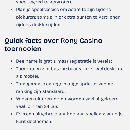
speeltegoed te vergroten.
Plan je speelsessies om actief te zijn tijdens
piekuren; soms zijn er extra punten te verdienen
tijdens drukke tijden.
Quick facts over Rony Casino
toernooien
Deelname is gratis, maar registratie is vereist.
Toernooien zijn beschikbaar voor zowel desktop
als mobiel.
Transparante en regelmatige updates van de
ranking zijn standaard.
Winsten uit toernooien worden snel uitgekeerd,
vaak binnen 24 uur.
Er is een uitgebreid aanbod van spellen waarin je
kunt deelnemen.