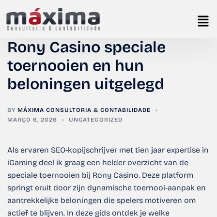
Rony Casino speciale
toernooien en hun
beloningen uitgelegd
BY
MÁXIMA CONSULTORIA & CONTABILIDADE
MARÇO 6, 2026
UNCATEGORIZED
Als ervaren SEO-kopijschrijver met tien jaar expertise in
iGaming deel ik graag een helder overzicht van de
speciale toernooien bij Rony Casino. Deze platform
springt eruit door zijn dynamische toernooi-aanpak en
aantrekkelijke beloningen die spelers motiveren om
actief te blijven. In deze gids ontdek je welke