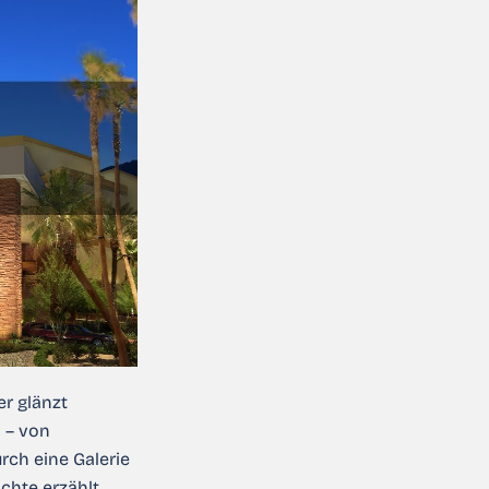
r glänzt
n
– von
rch eine Galerie
chte erzählt.