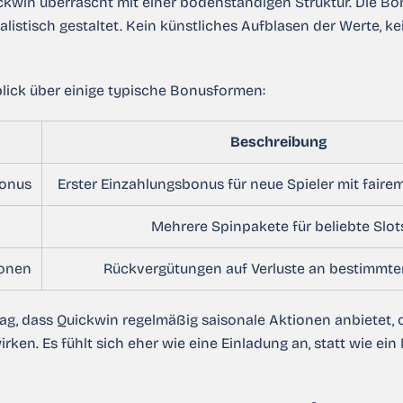
ckwin überrascht mit einer bodenständigen Struktur. Die Boni
alistisch gestaltet. Kein künstliches Aufblasen der Werte, k
rblick über einige typische Bonusformen:
Beschreibung
onus
Erster Einzahlungsbonus für neue Spieler mit fair
Mehrere Spinpakete für beliebte Slot
onen
Rückvergütungen auf Verluste an bestimmt
ag, dass Quickwin regelmäßig saisonale Aktionen anbietet,
irken. Es fühlt sich eher wie eine Einladung an, statt wie ein