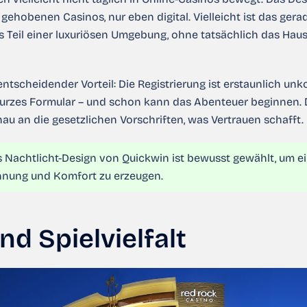
gehobenen Casinos, nur eben digital. Vielleicht ist das gera
ls Teil einer luxuriösen Umgebung, ohne tatsächlich das Haus
 entscheidender Vorteil: Die Registrierung ist erstaunlich unko
 kurzes Formular – und schon kann das Abenteuer beginnen. D
nau an die gesetzlichen Vorschriften, was Vertrauen schafft.
 Nachtlicht-Design von Quickwin ist bewusst gewählt, um e
nung und Komfort zu erzeugen.
nd Spielvielfalt