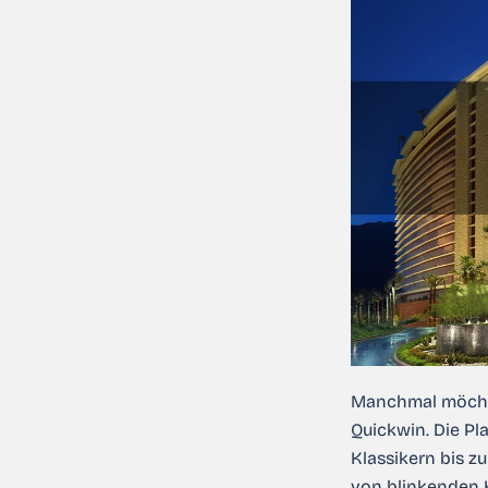
Manchmal möchte
Quickwin. Die Pl
Klassikern bis z
von blinkenden K