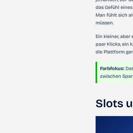
das Gefühl eines 
Man fühlt sich a
müssen.
Ein kleiner, aber
paar Klicks, ein
die Plattform ge
Farbfokus:
Das
zwischen Span
Slots u