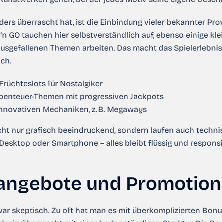
rs überrascht hat, ist die Einbindung vieler bekannter Pro
’n GO tauchen hier selbstverständlich auf, ebenso einige klei
 ausgefallenen Themen arbeiten. Das macht das Spielerlebni
ch.
Früchteslots für Nostalgiker
enteuer-Themen mit progressiven Jackpots
innovativen Mechaniken, z. B. Megaways
icht nur grafisch beeindruckend, sondern laufen auch techni
Desktop oder Smartphone – alles bleibt flüssig und responsi
angebote und Promotio
 war skeptisch. Zu oft hat man es mit überkomplizierten Bo