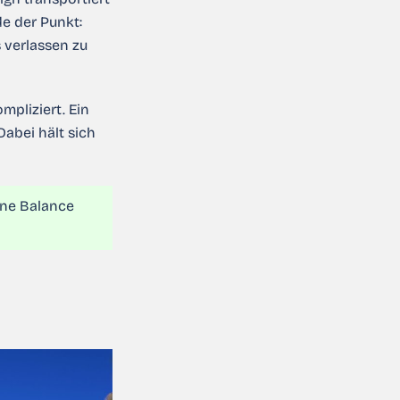
de der Punkt:
 verlassen zu
mpliziert. Ein
abei hält sich
ine Balance