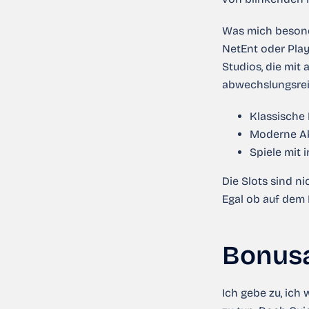
Was mich besonde
NetEnt oder Play
Studios, die mit
abwechslungsrei
Klassische 
Moderne Ab
Spiele mit 
Die Slots sind n
Egal ob auf dem 
Bonus
Ich gebe zu, ich