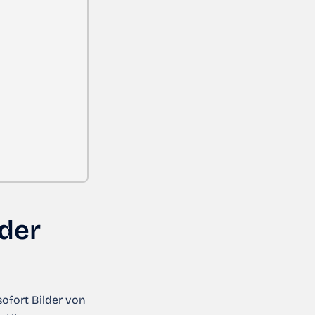
 der
ofort Bilder von