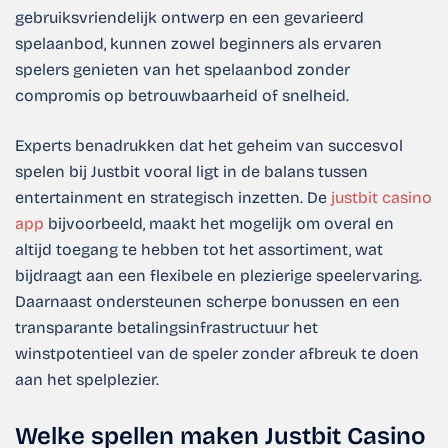
gebruiksvriendelijk ontwerp en een gevarieerd
spelaanbod, kunnen zowel beginners als ervaren
spelers genieten van het spelaanbod zonder
compromis op betrouwbaarheid of snelheid.
Experts benadrukken dat het geheim van succesvol
spelen bij Justbit vooral ligt in de balans tussen
entertainment en strategisch inzetten. De
justbit casino
app
bijvoorbeeld, maakt het mogelijk om overal en
altijd toegang te hebben tot het assortiment, wat
bijdraagt aan een flexibele en plezierige speelervaring.
Daarnaast ondersteunen scherpe bonussen en een
transparante betalingsinfrastructuur het
winstpotentieel van de speler zonder afbreuk te doen
aan het spelplezier.
Welke spellen maken Justbit Casino