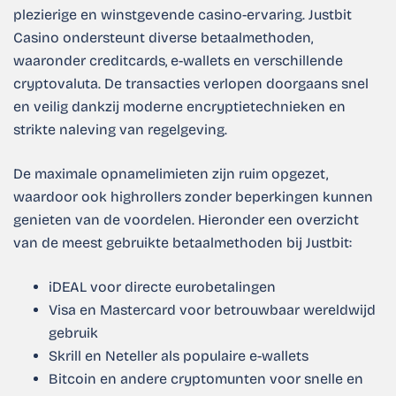
plezierige en winstgevende casino-ervaring. Justbit
Casino ondersteunt diverse betaalmethoden,
waaronder creditcards, e-wallets en verschillende
cryptovaluta. De transacties verlopen doorgaans snel
en veilig dankzij moderne encryptietechnieken en
strikte naleving van regelgeving.
De maximale opnamelimieten zijn ruim opgezet,
waardoor ook highrollers zonder beperkingen kunnen
genieten van de voordelen. Hieronder een overzicht
van de meest gebruikte betaalmethoden bij Justbit:
iDEAL voor directe eurobetalingen
Visa en Mastercard voor betrouwbaar wereldwijd
gebruik
Skrill en Neteller als populaire e-wallets
Bitcoin en andere cryptomunten voor snelle en