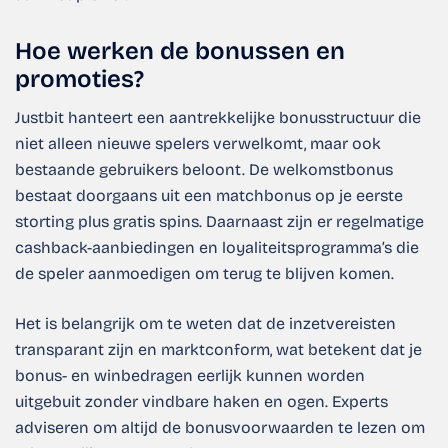
Hoe werken de bonussen en
promoties?
Justbit hanteert een aantrekkelijke bonusstructuur die
niet alleen nieuwe spelers verwelkomt, maar ook
bestaande gebruikers beloont. De welkomstbonus
bestaat doorgaans uit een matchbonus op je eerste
storting plus gratis spins. Daarnaast zijn er regelmatige
cashback-aanbiedingen en loyaliteitsprogramma’s die
de speler aanmoedigen om terug te blijven komen.
Het is belangrijk om te weten dat de inzetvereisten
transparant zijn en marktconform, wat betekent dat je
bonus- en winbedragen eerlijk kunnen worden
uitgebuit zonder vindbare haken en ogen. Experts
adviseren om altijd de bonusvoorwaarden te lezen om