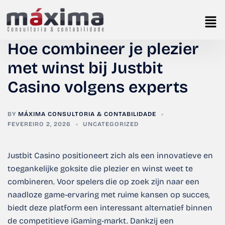
Hoe combineer je plezier
met winst bij Justbit
Casino volgens experts
BY
MÁXIMA CONSULTORIA & CONTABILIDADE
FEVEREIRO 2, 2026
UNCATEGORIZED
Justbit Casino positioneert zich als een innovatieve en
toegankelijke goksite die plezier en winst weet te
combineren. Voor spelers die op zoek zijn naar een
naadloze game-ervaring met ruime kansen op succes,
biedt deze platform een interessant alternatief binnen
de competitieve iGaming-markt. Dankzij een