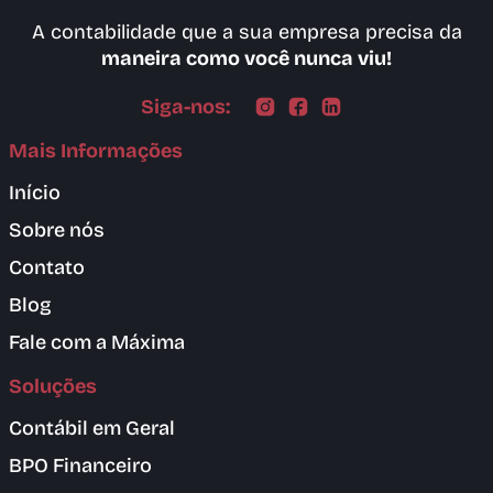
A contabilidade que a sua empresa precisa da
maneira como você nunca viu!
Siga-nos:
Mais Informações
Início
Sobre nós
Contato
Blog
Fale com a Máxima
Soluções
Contábil em Geral
BPO Financeiro