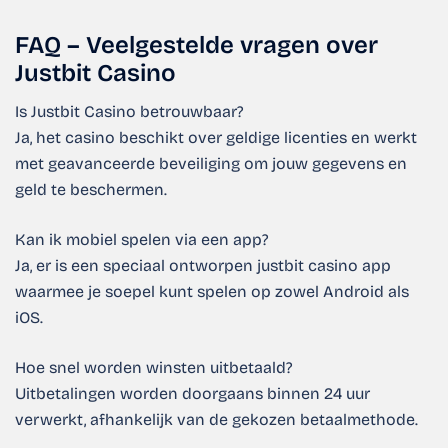
FAQ – Veelgestelde vragen over
Justbit Casino
Is Justbit Casino betrouwbaar?
Ja, het casino beschikt over geldige licenties en werkt
met geavanceerde beveiliging om jouw gegevens en
geld te beschermen.
Kan ik mobiel spelen via een app?
Ja, er is een speciaal ontworpen justbit casino app
waarmee je soepel kunt spelen op zowel Android als
iOS.
Hoe snel worden winsten uitbetaald?
Uitbetalingen worden doorgaans binnen 24 uur
verwerkt, afhankelijk van de gekozen betaalmethode.