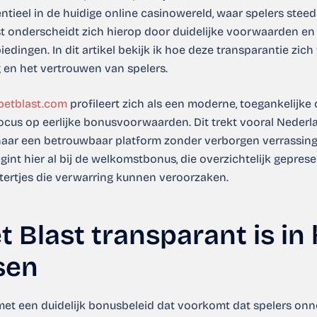
ntieel in de huidige online casinowereld, waar spelers steeds
t onderscheidt zich hierop door duidelijke voorwaarden en
iedingen. In dit artikel bekijk ik hoe deze transparantie zich
 en het vertrouwen van spelers.
betblast.com
profileert zich als een moderne, toegankelijk
ocus op eerlijke bonusvoorwaarden. Dit trekt vooral Nederl
naar een betrouwbaar platform zonder verborgen verrassing
gint hier al bij de welkomstbonus, die overzichtelijk gepres
ttertjes die verwarring kunnen veroorzaken.
t Blast transparant is in
sen
met een duidelijk bonusbeleid dat voorkomt dat spelers onn