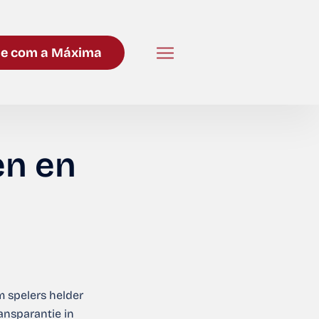
le com a Máxima
en en
om spelers helder
ansparantie in