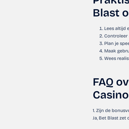
Blast 
Lees altijd
Controleer 
Plan je spe
Maak gebrui
Wees realis
FAQ ov
Casino
1. Zijn de bonus
Ja, Bet Blast ze