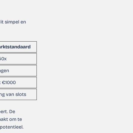
it simpel en
rktstandaard
50x
agen
x €1000
ng van slots
ert. De
aakt om te
potentieel.