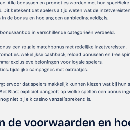
aken. Alle bonussen en promoties worden met hun specifiek
Dit betekent dat spelers altijd weten wat de inzetvereisten 
in de bonus, en hoelang een aanbieding geldig is.
 bonusaanbod in verschillende categorieën verdeeld:
nus: een royale matchbonus met redelijke inzetvereisten.
romoties: wekelijkse cashback, reload bonussen en free spin
ma: exclusieve beloningen voor loyale spelers.
ies: tijdelijke campagnes met extraatjes.
gt ervoor dat spelers makkelijk kunnen kiezen wat bij hun sp
t Bet Blast expliciet aangeeft op welke spellen een bonus in
nog niet bij elk casino vanzelfsprekend is.
jn de voorwaarden en ho