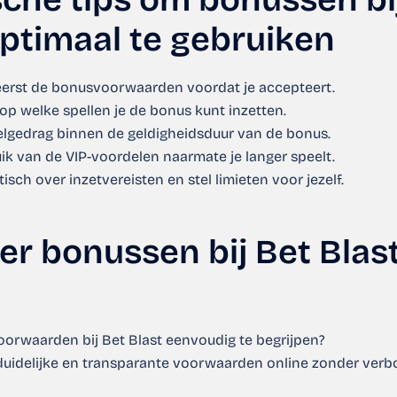
optimaal te gebruiken
 eerst de bonusvoorwaarden voordat je accepteert.
op welke spellen je de bonus kunt inzetten.
elgedrag binnen de geldigheidsduur van de bonus.
k van de VIP-voordelen naarmate je langer speelt.
tisch over inzetvereisten en stel limieten voor jezelf.
er bonussen bij Bet Blas
voorwaarden bij Bet Blast eenvoudig te begrijpen?
t duidelijke en transparante voorwaarden online zonder verb