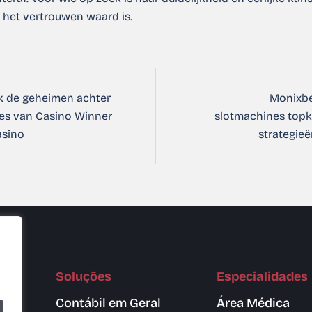
 het vertrouwen waard is.
k de geheimen achter
Monixbe
es van Casino Winner
slotmachines top
asino
strategie
es
Soluções
Especialidades
Contábil em Geral
Área Médica